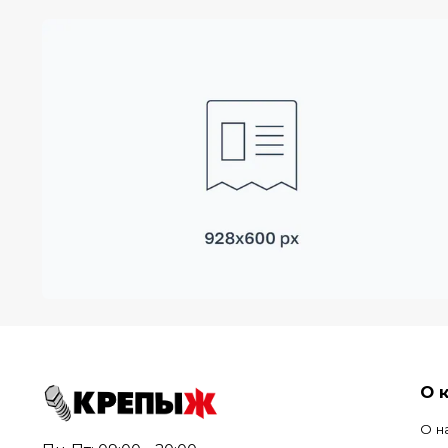
О 
О н