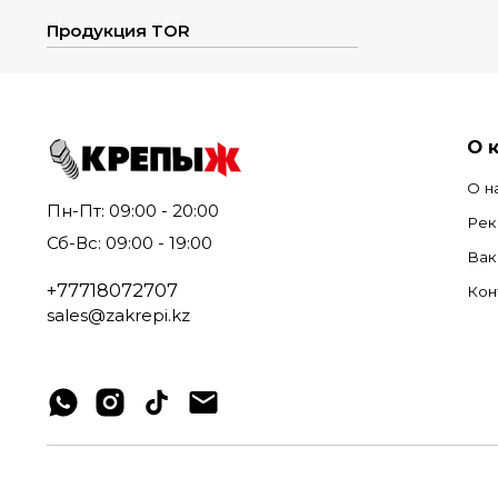
Продукция TOR
О 
О н
Пн-Пт: 09:00 - 20:00
Рек
Сб-Вс: 09:00 - 19:00
Вак
+77718072707
Кон
sales@zakrepi.kz