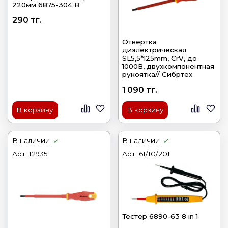
220мм 6875-304 В
290 тг.
Отвертка
диэлектрическая
SL5,5*125mm, CrV, до
1000В, двухкомпонентная
рукоятка// Сибртех
1 090 тг.
В корзину
В корзину
В наличии
В наличии
Арт.
12935
Арт.
61/10/201
Тестер 6890-63 8 in 1