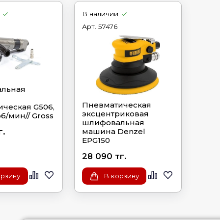
В наличии
Арт.
57476
льная
Пневматическая
ческая G506,
эксцентриковая
 об/мин// Gross
шлифовальная
г.
машина Denzel
EPG150
28 090 тг.
орзину
В корзину