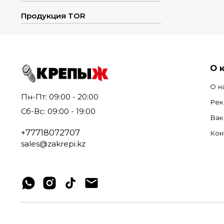
Продукция TOR
О 
О н
Пн-Пт: 09:00 - 20:00
Рек
Сб-Вс: 09:00 - 19:00
Вак
+77718072707
Кон
sales@zakrepi.kz