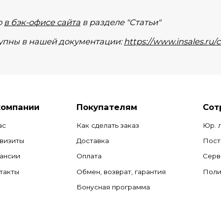
о
в бэк-офисе сайта
в разделе "Статьи"
ступны в нашей документации:
https://www.insales.ru/
компании
Покупателям
Сот
ас
Как сделать заказ
Юр. 
визиты
Доставка
Пост
ансии
Оплата
Серв
такты
Обмен, возврат, гарантия
Поли
Бонусная программа