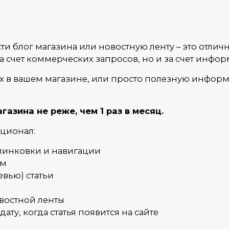
ести блог магазина или новостную ленту – это отл
за счет коммерческих запросов, но и за счет инфо
х в вашем магазине, или просто полезную информ
азина не реже, чем 1 раз в месяц.
ционал:
елинковки и навигации
ям
вью) статьи
овостной ленты
ту, когда статья появится на сайте