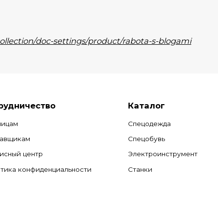
collection/doc-settings/product/rabota-s-blogami
рудничество
Каталог
лицам
Спецодежда
авщикам
Спецобувь
исный центр
Электроинструмент
тика конфиденциальности
Станки