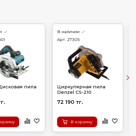
и
В наличии
01
Арт.
27305
Дисковая пила
Циркулярная пила
Denzel CS-210
г.
72 190 тг.
корзину
В корзину