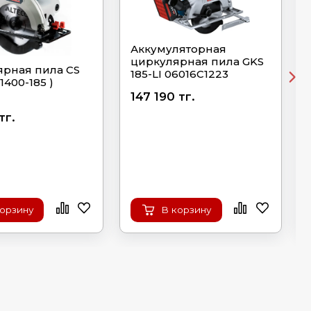
Аккумуляторная
циркулярная пила GKS
рная пила CS
185-LI 06016C1223
 1400-185 )
147 190 тг.
тг.
корзину
В корзину