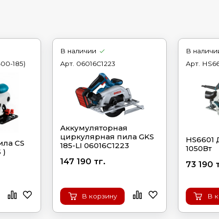
В наличии
В наличи
400-185)
Арт.
06016C1223
Арт.
HS66
Аккумуляторная
циркулярная пила GKS
HS6601 
ила CS
185-LI 06016C1223
1050Вт
 )
147 190 тг.
73 190 т
В корзину
В 