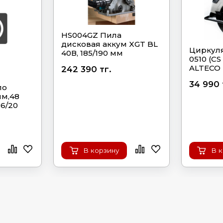
HS004GZ Пила
дисковая аккум XGT BL
Циркуля
40В, 185/190 мм
0510 (CS
ALTECO
242 390 тг.
34 990 
по
мм,48
16/20
В корзину
В 