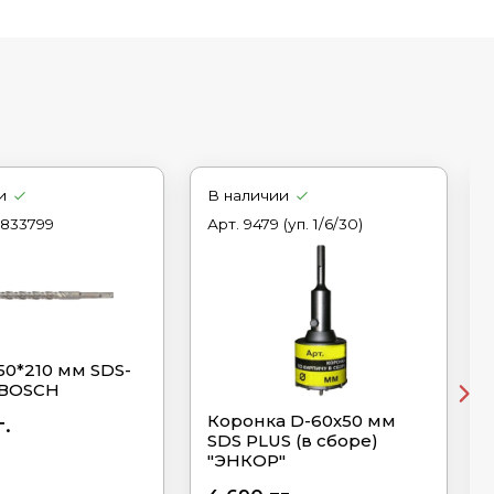
и
В наличии
833799
Арт.
9479 (уп. 1/6/30)
50*210 мм SDS-
 ВОSСН
Коронка D-60х50 мм
г.
SDS PLUS (в сборе)
"ЭНКОР"