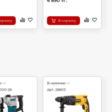
4 690 тг.
корзину
В корзину
и
В наличии
000-26
Арт.
26603