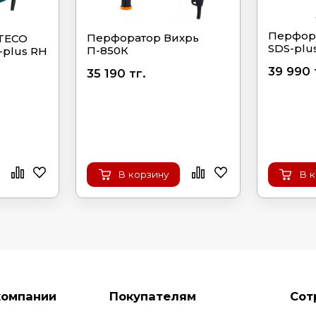
Перфор
Перфоратор Вихрь
TECO
SDS-plu
П-850К
-plus RH
39 990 
35 190 тг.
В корзину
В 
компании
Покупателям
Сот