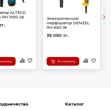
атор ALTECO
s RH 1000-26
Электрический
перфоратор DENZEL
тг.
RH-650-18
39 090 тг.
корзину
В корзину
рудничество
Каталог