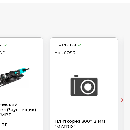
и
В наличии
BF
Арт.
87613
ический
ез (Заусовщик)
FMBF
Плиткорез 300*12 мм
 тг.
"МАТRIХ"