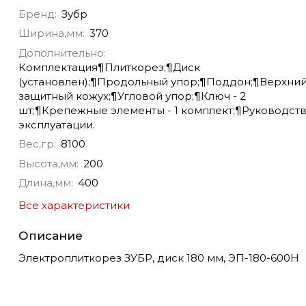
Бренд:
Зубр
Ширина,мм:
370
Дополнительно:
Комплектация¶Плиткорез;¶Диск
(установлен);¶Продольный упор;¶Поддон;¶Верхни
защитный кожух;¶Угловой упор;¶Ключ - 2
шт;¶Крепежные элементы - 1 комплект;¶Руководств
эксплуатации.
Вес,гр:
8100
Высота,мм:
200
Длина,мм:
400
Все характеристики
Описание
Электроплиткорез ЗУБР, диск 180 мм, ЭП-180-600Н