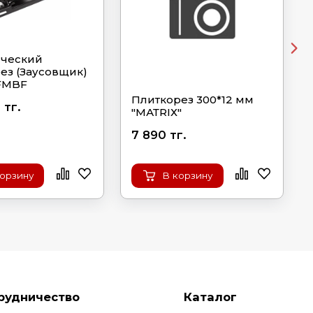
ический
ез (Заусовщик)
FMBF
Плиткорез 300*12 мм
 тг.
"МАТRIХ"
7 890 тг.
корзину
В корзину
рудничество
Каталог