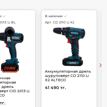
и
В наличии
2013 Li BL
Арт.
CD 2110 Li X2
Аккумуляторная дрель
шуруповёрт CD 2110 Li
очная
X2 ALTECO
яторная
 дрель
41 490 тг.
ёрт CID 2013 Li
ECO
тг.