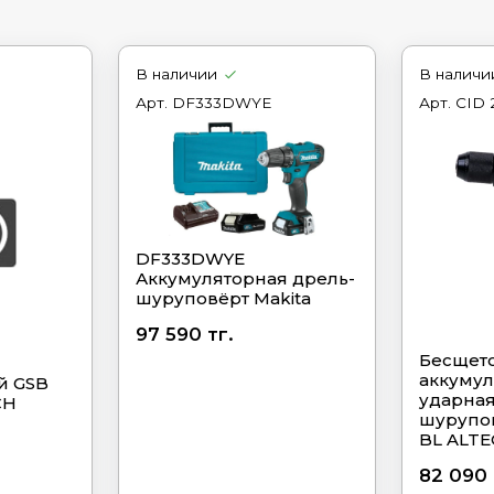
В наличии
В наличи
Арт.
DF333DWYE
Арт.
CID 
DF333DWYE
Аккумуляторная дрель-
шуруповёрт Makita
97 590 тг.
Бесщет
аккумул
й GSB
ударная
CH
шурупов
BL ALT
82 090 