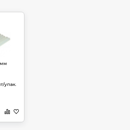
 мм
т/упак.