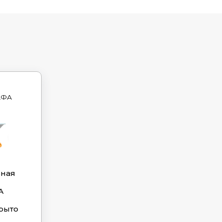
АФА
ьная
А
рыто