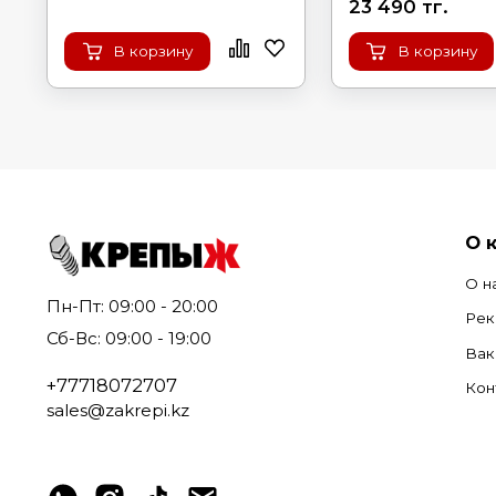
23 490 тг.
В корзину
В корзину
О 
О н
Пн-Пт: 09:00 - 20:00
Рек
Сб-Вс: 09:00 - 19:00
Вак
+77718072707
Кон
sales@zakrepi.kz