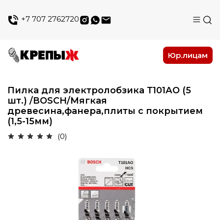
+7 707 2762720
Юр.лицам
Пилка для электролобзика Т101АО (5
шт.) /ВОSСН/Мягкая
древесина,фанера,плиты с покрытием
(1,5-15мм)
(0)