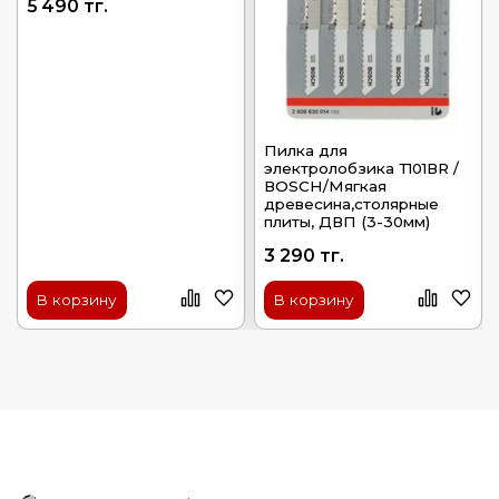
5 490 тг.
Пилка для
электролобзика Т101ВR /
ВОSСН/Мягкая
древесина,столярные
плиты, ДВП (3-30мм)
3 290 тг.
В корзину
В корзину