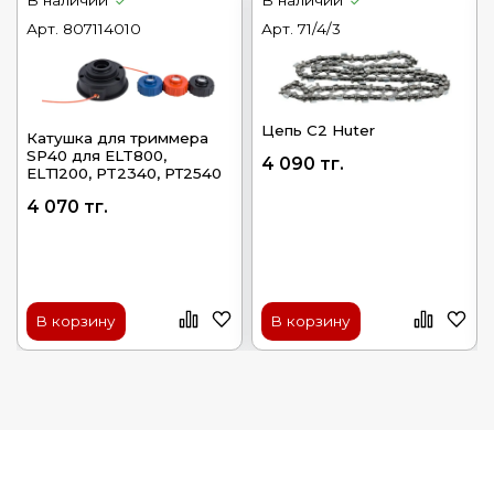
Арт.
807114010
Арт.
71/4/3
Цепь С2 Huter
Катушка для триммера
SP40 для ELT800,
4 090 тг.
ELТ1200, PT2340, РТ2540
4 070 тг.
В корзину
В корзину