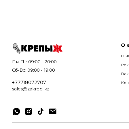
О 
О н
Пн-Пт: 09:00 - 20:00
Рек
Сб-Вс: 09:00 - 19:00
Вак
+77718072707
Кон
sales@zakrepi.kz