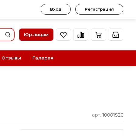
Вход
Регистрация
Юр.лицам
Отзывы
Галерея
арт.
10001526