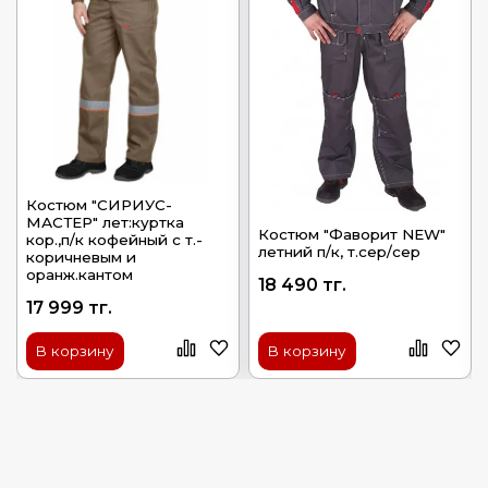
Костюм "СИРИУС-
МАСТЕР" лет:куртка
Костюм "Фаворит NEW"
кор.,п/к кофейный с т.-
летний п/к, т.сер/сер
коричневым и
оранж.кантом
18 490 тг.
17 999 тг.
В корзину
В корзину