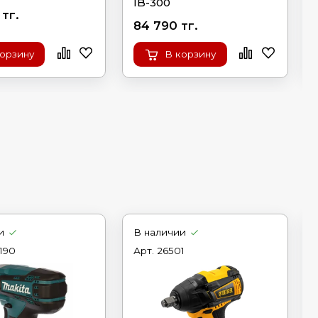
IB-300
 тг.
84 790 тг.
корзину
В корзину
и
В наличии
190
Арт.
26501