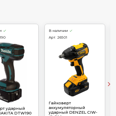
и
В наличии
190
Арт.
26501
Гайковерт
аккумуляторный
рт ударный
ударный DENZEL CIW-
MAKITA DTW190