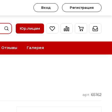
Вход
Регистрация
Юр.лицам
Отзывы
Галерея
арт.
65162