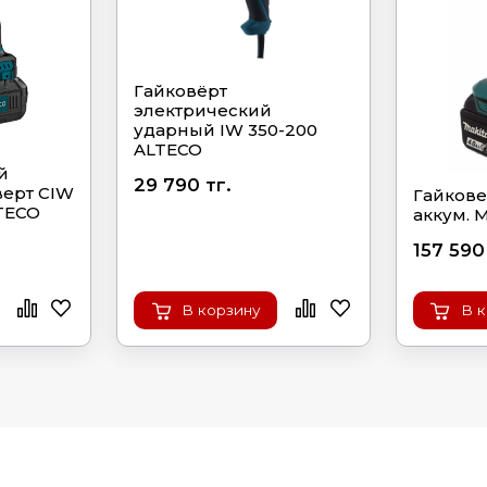
Гайковёрт
электрический
ударный IW 350-200
ALTECO
й
29 790 тг.
верт CIW
Гайкове
LTECO
аккум. 
157 590
В корзину
В 