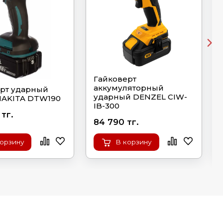
Гайковерт
аккумуляторный
рт ударный
ударный DENZEL CIW-
MAKITA DTW190
IB-300
 тг.
84 790 тг.
корзину
В корзину