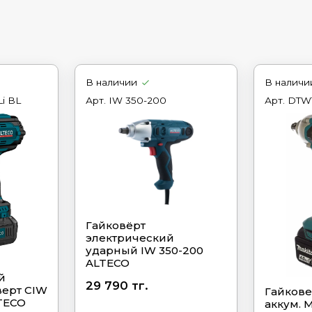
В наличии
В наличи
i BL
Арт.
IW 350-200
Арт.
DTW
Гайковёрт
электрический
ударный IW 350-200
ALTECO
й
29 790 тг.
верт CIW
Гайкове
LTECO
аккум. 