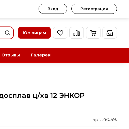
Вход
Регистрация
Юр.лицам
Отзывы
Галерея
досплав ц/хв 12 ЭНКОР
арт.
28059.