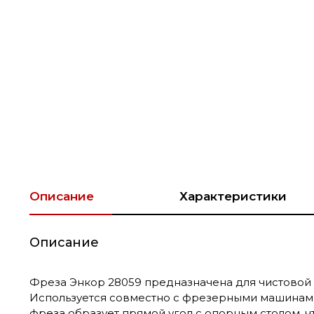
Описание
Характеристики
Описание
Фреза Энкор 28059 предназначена для чистовой 
Используется совместно с фрезерными машинами
фреза образует прямой угол с опорным столом, 