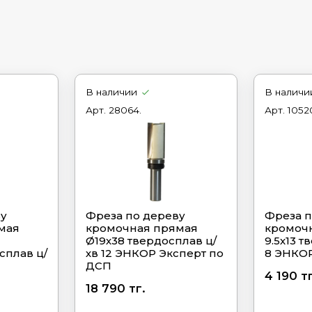
В наличии
В наличи
Арт.
28064.
Арт.
1052
ву
Фреза по дереву
Фреза п
мая
кромочная прямая
кромоч
Ø19х38 твердосплав ц/
9.5х13 т
сплав ц/
хв 12 ЭНКОР Эксперт по
8 ЭНКО
ДСП
4 190 тг
18 790 тг.