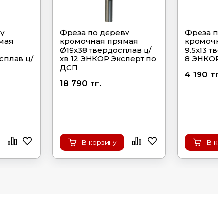
ву
Фреза по дереву
Фреза п
мая
кромочная прямая
кромоч
Ø19х38 твердосплав ц/
9.5х13 т
сплав ц/
хв 12 ЭНКОР Эксперт по
8 ЭНКО
ДСП
4 190 тг
18 790 тг.
В корзину
В 