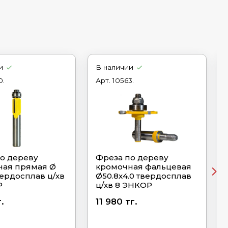
и
В наличии
0.
Арт.
10563.
о дереву
Фреза по дереву
ная прямая Ø
кромочная фальцевая
вердосплав ц/хв
Ø50.8х4.0 твердосплав
Р
ц/хв 8 ЭНКОР
.
11 980 тг.