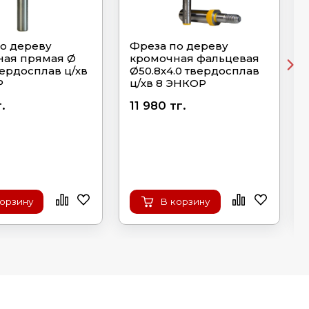
о дереву
Фреза по дереву
ная прямая Ø
кромочная фальцевая
вердосплав ц/хв
Ø50.8х4.0 твердосплав
Р
ц/хв 8 ЭНКОР
.
11 980 тг.
корзину
В корзину