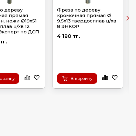
о дереву
Фреза по дереву
ная прямая
кромочная прямая Ø
н. ножи Ø19х51
9.5х13 твердосплав ц/хв
плав ц/хв 12
8 ЭНКОР
Эксперт по ДСП
4 190 тг.
тг.
корзину
В корзину