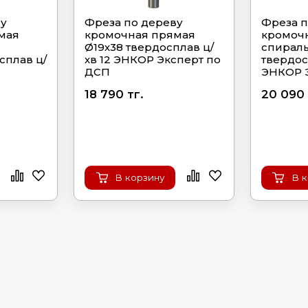
ву
Фреза по дереву
Фреза п
мая
кромочная прямая
кромоч
Ø19х38 твердосплав ц/
спираль
сплав ц/
хв 12 ЭНКОР Эксперт по
твердос
ДСП
ЭНКОР 
18 790 тг.
20 090 
В корзину
В 