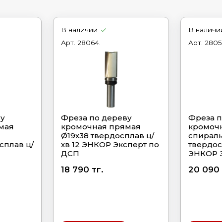
В наличии
В наличи
Арт.
28064.
Арт.
2805
ву
Фреза по дереву
Фреза п
мая
кромочная прямая
кромоч
Ø19х38 твердосплав ц/
спираль
сплав ц/
хв 12 ЭНКОР Эксперт по
твердос
ДСП
ЭНКОР 
18 790 тг.
20 090 