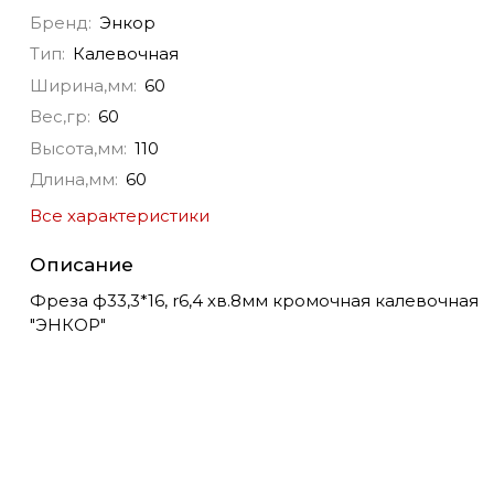
Бренд:
Энкор
Тип:
Калевочная
Ширина,мм:
60
Вес,гр:
60
Высота,мм:
110
Длина,мм:
60
Все характеристики
Описание
Фреза ф33,3*16, r6,4 хв.8мм кромочная калевочная
"ЭНКОР"