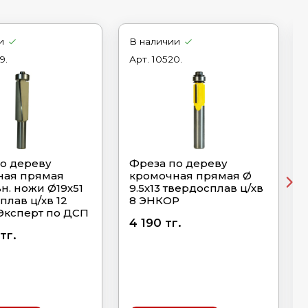
и
В наличии
9.
Арт.
10520.
о дереву
Фреза по дереву
ная прямая
кромочная прямая Ø
н. ножи Ø19х51
9.5х13 твердосплав ц/хв
плав ц/хв 12
8 ЭНКОР
Эксперт по ДСП
4 190 тг.
тг.