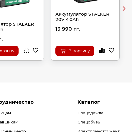
Аккумулятор STALKER
20V 4.0Ah
ятор STALKER
13 990 тг.
Ah
г.
корзину
В корзину
рудничество
Каталог
лицам
Спецодежда
авщикам
Спецобувь
исный центр
Электроинструмент