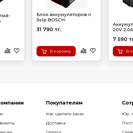
Блок аккумуляторов n
тий-
5s1p BOSCH
ч
Аккумул
31 790 тг.
20V 2.0
7 590 т
В корзину
В 
компании
Покупателям
Сот
ас
Как сделать заказ
Юр. 
визиты
Доставка
Пост
ансии
Оплата
Серв