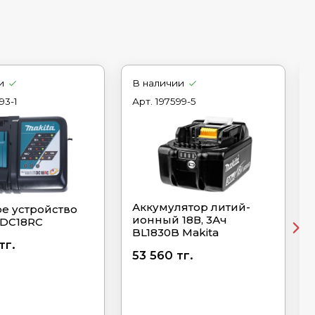
и
В наличии
93-1
Арт.
197599-5
Аккумулятор литий-
е устройство
ионный 18В, 3Ач
 DC18RC
BL1830B Makita
тг.
53 560 тг.