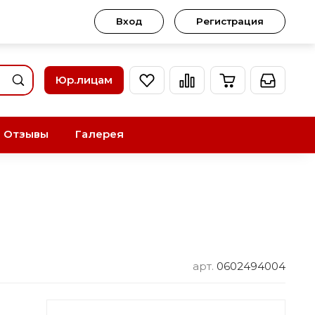
Вход
Регистрация
Юр.лицам
Отзывы
Галерея
арт.
0602494004